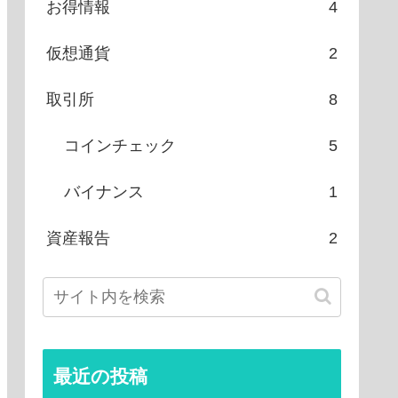
お得情報
4
仮想通貨
2
取引所
8
コインチェック
5
バイナンス
1
資産報告
2
最近の投稿