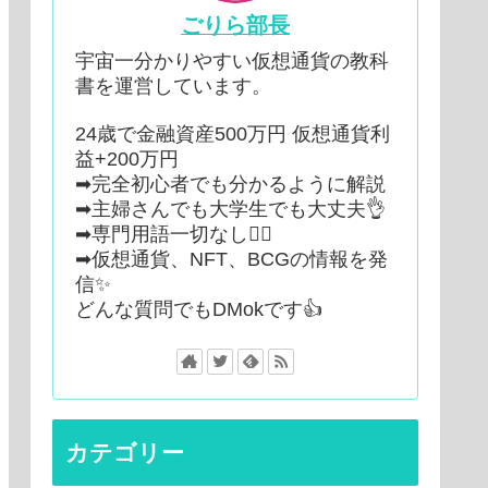
ごりら部長
宇宙一分かりやすい仮想通貨の教科
書を運営しています。
24歳で金融資産500万円 仮想通貨利
益+200万円
➡︎完全初心者でも分かるように解説
➡︎主婦さんでも大学生でも大丈夫👌
➡︎専門用語一切なし🙆‍♂️
➡︎仮想通貨、NFT、BCGの情報を発
信✨
どんな質問でもDMokです👍
カテゴリー