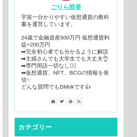
ごりら部長
宇宙一分かりやすい仮想通貨の教科
書を運営しています。
24歳で金融資産500万円 仮想通貨利
益+200万円
➡︎完全初心者でも分かるように解説
➡︎主婦さんでも大学生でも大丈夫👌
➡︎専門用語一切なし🙆‍♂️
➡︎仮想通貨、NFT、BCGの情報を発
信✨
どんな質問でもDMokです👍
カテゴリー