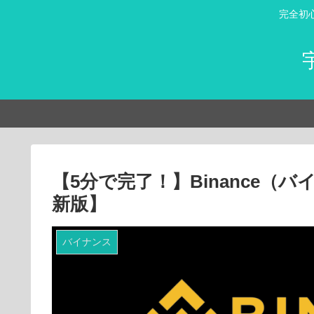
完全初
【5分で完了！】Binance（バ
新版】
バイナンス