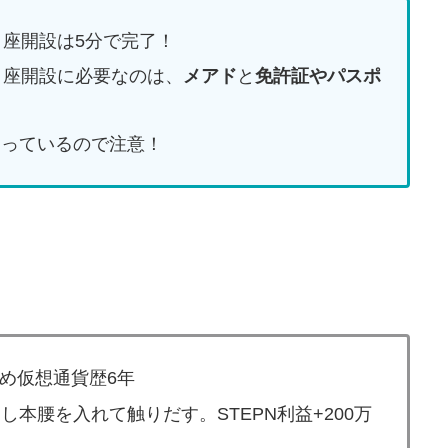
口座開設は5分で完了！
・口座開設に必要なのは、
メアド
と
免許証やパスポ
なっているので注意！
始め仮想通貨歴6年
し本腰を入れて触りだす。STEPN利益+200万