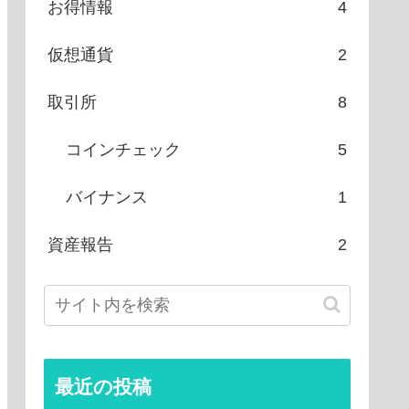
お得情報
4
仮想通貨
2
取引所
8
コインチェック
5
バイナンス
1
資産報告
2
最近の投稿